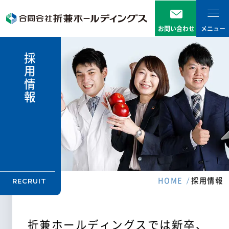
お問い合わせ
メニュー
ニュース
採用情報
事業内容
企業情報
トップメッセージ
会社概要
グループ企業一覧
RECRUIT
HOME
採用情報
環境への取り組み
採用情報
新卒採用
折兼ホールディングスでは新卒、