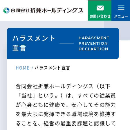
お問い合わせ
メニュー
ニュース
ハラスメント
HARASSMENT
PREVENTION
事業内容
宣言
DECLARTION
企業情報
トップメッセージ
HOME
ハラスメント宣言
会社概要
合同会社折兼ホールディングス（以下
グループ企業一覧
「当社」という。）は、すべての従業員
が心身ともに健康で、安心してその能力
環境への取り組み
を最大限に発揮できる職場環境を維持す
ることを、経営の最重要課題と認識して
採用情報
新卒採用